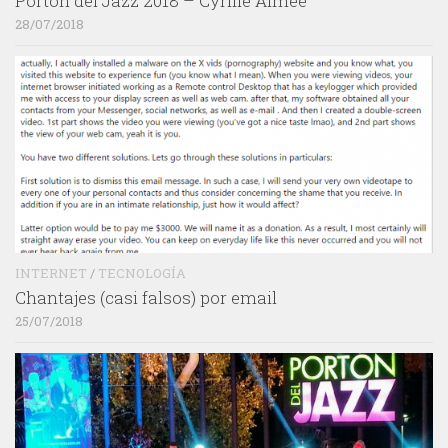
Portón del Jazz 2018 – Cyrille Aimée
28/07/2018
INTERNET
/
TECNOLOGÍA
Chantajes (casi falsos) por email
25/07/2018