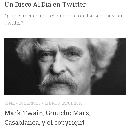
Un Disco Al Dia en Twitter
Quieres recibir una recomendacion diaria musical en
Twitter?
CINE
/
INTERNET
/
LIBROS
25/01/2010
Mark Twain, Groucho Marx,
Casablanca, y el copyright