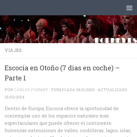
Saltar al contenido
VIAJES
Escocia en Otoño (7 dias en coche) –
Parte 1
POR
CARLOS FORMBY
· PUBLICADA
18/11/2010
· ACTUALIZADO
15/03/2014
Dentro de Europa, Escocia ofrece la oportunidad de
contemplar uno de los espacios naturales mas
espectaculares que puede ofrecer el continente.
Inmensas extensiones de valles, cordilleras, lagos, islas,