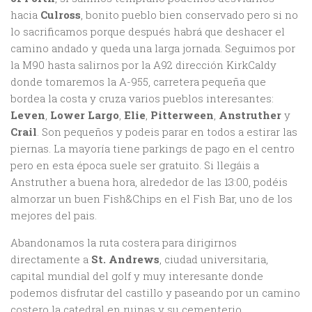
hacia
Culross
, bonito pueblo bien conservado pero si no
lo sacrificamos porque después habrá que deshacer el
camino andado y queda una larga jornada. Seguimos por
la M90 hasta salirnos por la A92 dirección KirkCaldy
donde tomaremos la A-955, carretera pequeña que
bordea la costa y cruza varios pueblos interesantes:
Leven
,
Lower Largo
,
Elie
,
Pitterween
,
Anstruther
y
Crail
. Son pequeños y podeis parar en todos a estirar las
piernas. La mayoría tiene parkings de pago en el centro
pero en esta época suele ser gratuito. Si llegáis a
Anstruther a buena hora, alrededor de las 13:00, podéis
almorzar un buen Fish&Chips en el Fish Bar, uno de los
mejores del pais.
Abandonamos la ruta costera para dirigirnos
directamente a
St. Andrews
, ciudad universitaria,
capital mundial del golf y muy interesante donde
podemos disfrutar del castillo y paseando por un camino
costero la catedral en ruinas y su cementerio.