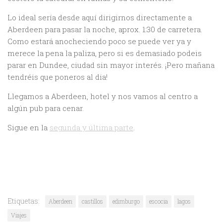
Lo ideal sería desde aquí dirigirnos directamente a
Aberdeen para pasar la noche, aprox. 1:30 de carretera.
Como estará anocheciendo poco se puede ver ya y
merece la pena la paliza, pero si es demasiado podeis
parar en Dundee, ciudad sin mayor interés. ¡Pero mañana
tendréis que poneros al dia!
Llegamos a Aberdeen, hotel y nos vamos al centro a
algún pub para cenar.
Sigue en la
segunda y última parte
.
Etiquetas:
Aberdeen
castillos
edimburgo
escocia
lagos
Viajes