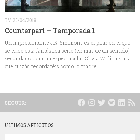
TV
25/04/2018
Counterpart – Temporada 1
Un impresionante J.K. Simmons es el pilar en el que
se erige esta fantástica serie (en mas de un sentido)
secundado por una espectacular Olivia Williams a la
que quizás recordaréis como la madre...
SEGUIR:
ÚLTIMOS ARTÍCULOS