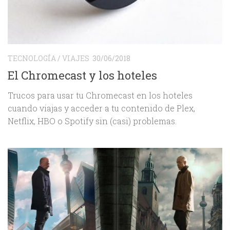
TECNOLOGÍA
/
VIAJES
30/06/2018
El Chromecast y los hoteles
Trucos para usar tu Chromecast en los hoteles
cuando viajas y acceder a tu contenido de Plex,
Netflix, HBO o Spotify sin (casi) problemas.