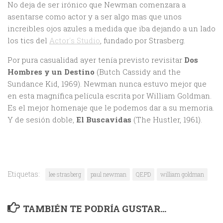
No deja de ser irónico que Newman comenzara a
asentarse como actor y a ser algo mas que unos
increibles ojos azules a medida que iba dejando a un lado
los tics del
Actor´s Studio
, fundado por Strasberg.
Por pura casualidad ayer tenía previsto revisitar
Dos
Hombres y un Destino
(Butch Cassidy and the
Sundance Kid, 1969). Newman nunca estuvo mejor que
en esta magnífica película escrita por William Goldman.
Es el mejor homenaje que le podemos dar a su memoria.
Y de sesión doble,
El Buscavidas
(The Hustler, 1961).
Etiquetas:
lee strasberg
paul newman
QEPD
william goldman
TAMBIÉN TE PODRÍA GUSTAR...