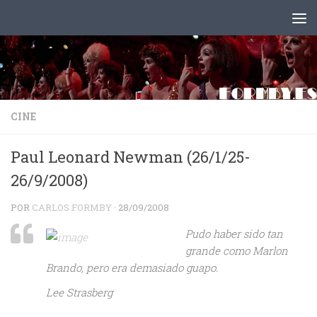
Saltar al contenido
CINE
Paul Leonard Newman (26/1/25-
26/9/2008)
POR
CARLOS FORMBY
·
28/09/2008
Pudo haber sido tan
grande como Marlon
Brando, pero era demasiado guapo.
Lee Strasberg