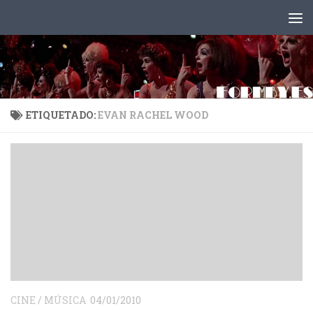
Saltar al contenido
ETIQUETADO:
EVAN RACHEL WOOD
CINE
/
MÚSICA
04/01/2010