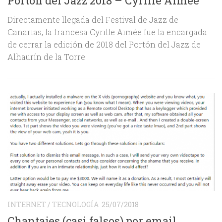
s
Portón del Jazz 2018 – Cyrille Aimée
A
P
Directamente llegada del Festival de Jazz de
Canarias, la francesa Cyrille Aimée fue la encargada
S
de cerrar la edición de 2018 del Portón del Jazz de
n
Alhaurín de la Torre
s
h
h
d
i
INTERNET
/
TECNOLOGÍA
25/07/2018
Chantajes (casi falsos) por email