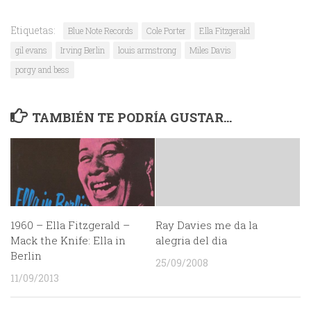
Etiquetas:
Blue Note Records
Cole Porter
Ella Fitzgerald
gil evans
Irving Berlin
louis armstrong
Miles Davis
porgy and bess
TAMBIÉN TE PODRÍA GUSTAR...
1960 – Ella Fitzgerald –
Ray Davies me da la
Mack the Knife: Ella in
alegria del dia
Berlin
25/09/2008
11/09/2013