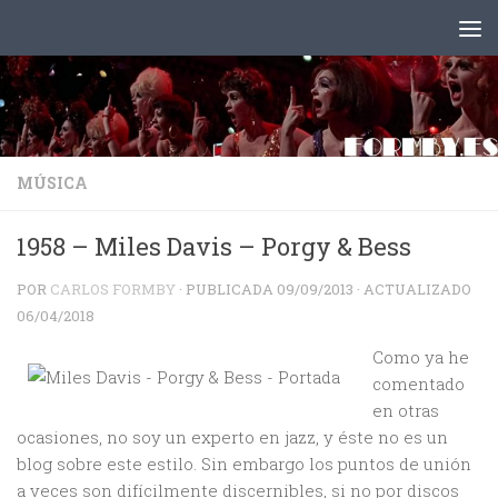
Saltar al contenido
MÚSICA
1958 – Miles Davis – Porgy & Bess
POR
CARLOS FORMBY
· PUBLICADA
09/09/2013
· ACTUALIZADO
06/04/2018
Como ya he
comentado
en otras
ocasiones, no soy un experto en jazz, y éste no es un
blog sobre este estilo. Sin embargo los puntos de unión
a veces son difícilmente discernibles, si no por discos