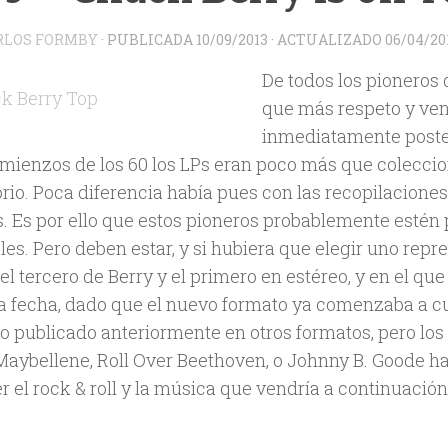
RLOS FORMBY
· PUBLICADA
10/09/2013
· ACTUALIZADO
06/04/20
De todos los pioneros 
que más respeto y ven
inmediatamente posteri
omienzos de los 60 los LPs eran poco más que colecc
orio. Poca diferencia había pues con las recopilacione
as. Es por ello que estos pioneros probablemente estén
les. Pero deben estar, y si hubiera que elegir uno rep
el tercero de Berry y el primero en estéreo, y en el que
la fecha, dado que el nuevo formato ya comenzaba a cua
o publicado anteriormente en otros formatos, pero los
aybellene, Roll Over Beethoven, o Johnny B. Goode ha
 el rock & roll y la música que vendría a continuación