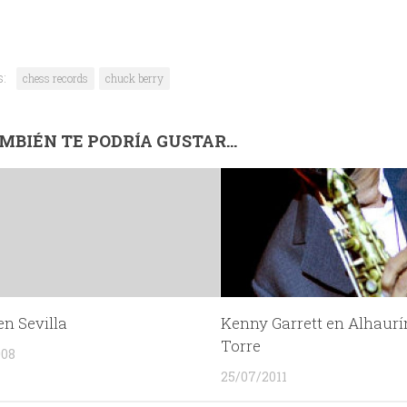
s:
chess records
chuck berry
MBIÉN TE PODRÍA GUSTAR...
n Sevilla
Kenny Garrett en Alhaurín
Torre
008
25/07/2011