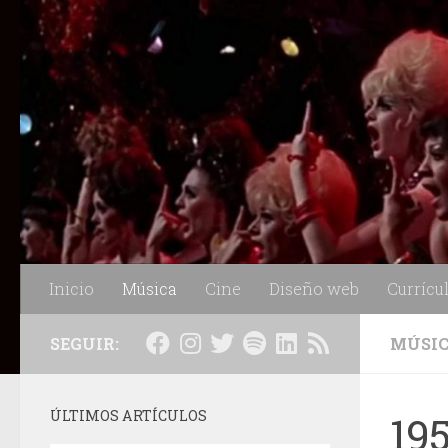
Saltar al contenido
Inicio
Música
Cine
Diseño web
Currícu
SEGUIR:
MÚSI
ÚLTIMOS ARTÍCULOS
19