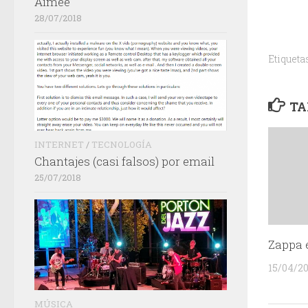
Aimée
28/07/2018
Etiqueta
TA
INTERNET
/
TECNOLOGÍA
Chantajes (casi falsos) por email
25/07/2018
Zappa e
15/04/2
MÚSICA