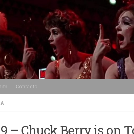
lum
Contacto
CA
59 – Chuck Berry is on 