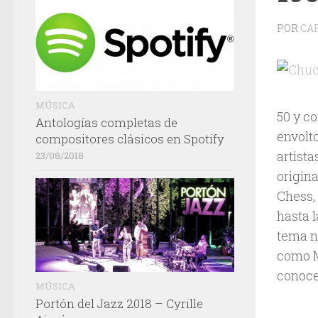
POR
CA
MÚSICA
50 y c
Antologías completas de
envolt
compositores clásicos en Spotify
artist
23/08/2018
origina
Chess, 
hasta 
tema n
como M
conocer
MÚSICA
Portón del Jazz 2018 – Cyrille