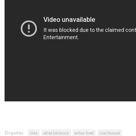
Etiquetas:
1944
alfred hitchcock
arthur freed
Cine Musical