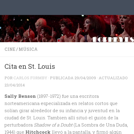
Saltar al contenido
CINE
/
MÚSICA
Cita en St. Louis
POR
CARLOS FORMBY
· PUBLICADA
29/04/2009
· ACTUALIZADO
23/04/2014
Sally Benson
(1897-1972) fue una escritora
norteamericana especializada en relatos cortos que
solían girar alrededor de su infancia y juventud en la
ciudad de St. Louis. Tambien allí situó el guión de la
perturbadora
Shadow of a Doubt
(La Sombra de Una Duda,
1944) que
Hitchcock
llevó a la pantalla, y firmó algún