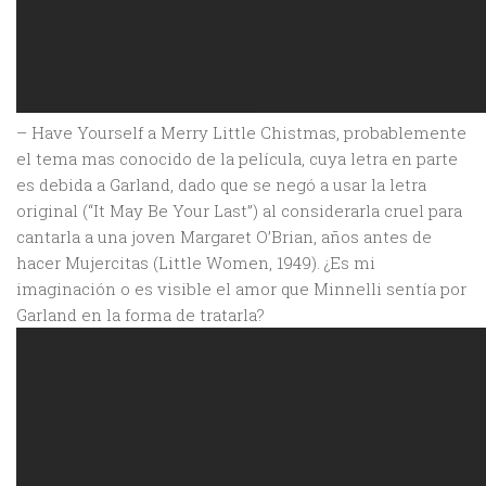
– Have Yourself a Merry Little Chistmas, probablemente
el tema mas conocido de la película, cuya letra en parte
es debida a Garland, dado que se negó a usar la letra
original (“It May Be Your Last”) al considerarla cruel para
cantarla a una joven Margaret O’Brian, años antes de
hacer Mujercitas (Little Women, 1949). ¿Es mi
imaginación o es visible el amor que Minnelli sentía por
Garland en la forma de tratarla?