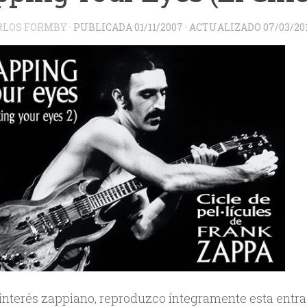
RLOS FORMBY
· PUBLICADA
01/11/2007
· ACTUALIZADO
07/03/20
 interés zappiano, reproduzco íntegramente esta entrad