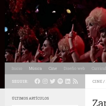
Saltar al contenido
Inicio
Música
Cine
Diseño web
Currícu
SEGUIR:
CINE
/
ÚLTIMOS ARTÍCULOS
Za