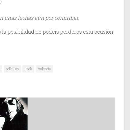
s.
, en unas fechas aún por confirmar.
s la posibilidad no podeís perderos esta ocasión
e
películas
Rock
Valencia