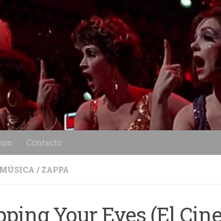
lum
Contacto
MÚSICA
/
ZAPPA
pping Your Eyes (El Cin