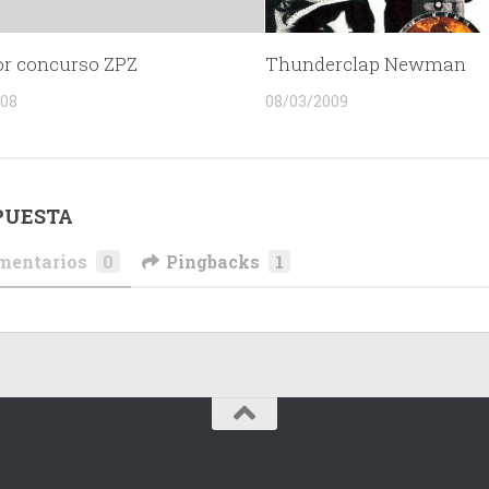
r concurso ZPZ
Thunderclap Newman
008
08/03/2009
PUESTA
mentarios
0
Pingbacks
1