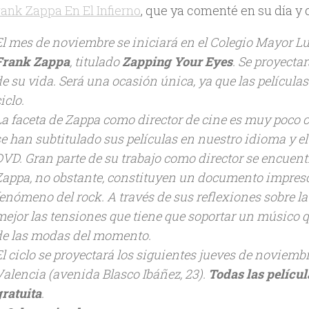
ank Zappa En El Infierno
, que ya comenté en su día 
El mes de noviembre se iniciará en el Colegio Mayor L
Frank Zappa
, titulado
Zapping Your Eyes
. Se proyecta
de su vida. Será una ocasión única, ya que las película
iclo.
La faceta de Zappa como director de cine es muy poco c
se han subtitulado sus películas en nuestro idioma y el
DVD. Gran parte de su trabajo como director se encuentra
Zappa, no obstante, constituyen un documento impresci
fenómeno del rock. A través de sus reflexiones sobre l
mejor las tensiones que tiene que soportar un músico q
de las modas del momento.
l ciclo se proyectará los siguientes jueves de noviembre
Valencia (avenida Blasco Ibáñez, 23).
Todas las películ
gratuita
.