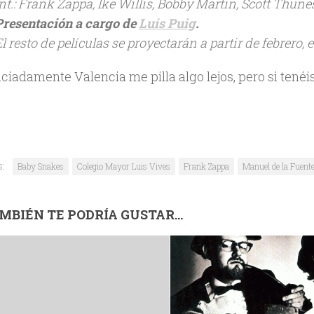
Int.: Frank Zappa, Ike Willis, Bobby Martin, Scott Thune
Presentación a cargo de
Luis Puig
.
El resto de películas se proyectarán a partir de febrero
ciadamente Valencia me pilla algo lejos, pero si tenéi
s:
Baby Snakes
Colegio Mayor Luis Vives
Frank Zappa
Manuel de la Fuent
MBIÉN TE PODRÍA GUSTAR...