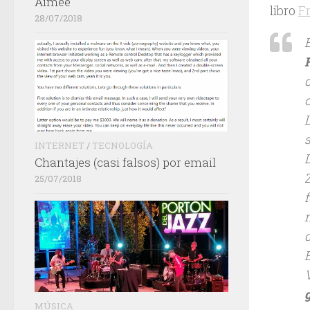
Aimée
libro
Fr
28/07/2018
c
INTERNET
/
TECNOLOGÍA
Chantajes (casi falsos) por email
25/07/2018
E
MÚSICA