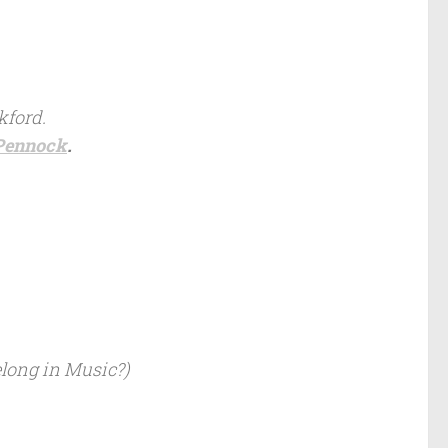
kford.
Pennock
.
long in Music?
)