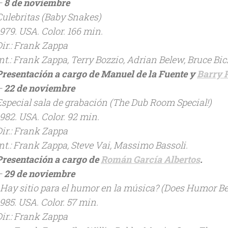
–
8 de noviembre
Culebritas
(
Baby Snakes
)
1979. USA. Color. 166 min.
Dir.: Frank Zappa
Int.: Frank Zappa, Terry Bozzio, Adrian Belew, Bruce Bic
Presentación a cargo de Manuel de la Fuente y
Barry 
–
22 de noviembre
Especial sala de grabación
(
The Dub Room Special!
)
1982. USA. Color. 92 min.
Dir.: Frank Zappa
Int.: Frank Zappa, Steve Vai, Massimo Bassoli.
Presentación a cargo de
Román García Albertos
.
–
29 de noviembre
¿Hay sitio para el humor en la música?
(
Does Humor Be
1985. USA. Color. 57 min.
Dir.: Frank Zappa