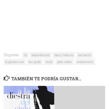
Etiquetas:
3d
blake edwards
Henry Mancini
ken harris
la pantera rosa
lew grade
oscar
peter sellers
united artists
TAMBIÉN TE PODRÍA GUSTAR...