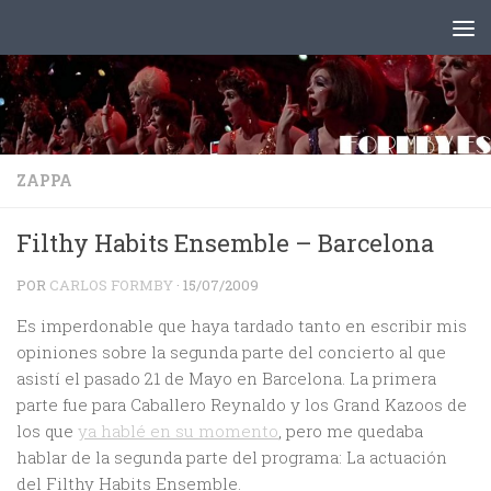
Saltar al contenido
ZAPPA
Filthy Habits Ensemble – Barcelona
POR
CARLOS FORMBY
·
15/07/2009
Es imperdonable que haya tardado tanto en escribir mis
opiniones sobre la segunda parte del concierto al que
asistí el pasado 21 de Mayo en Barcelona. La primera
parte fue para Caballero Reynaldo y los Grand Kazoos de
los que
ya hablé en su momento
, pero me quedaba
hablar de la segunda parte del programa: La actuación
del Filthy Habits Ensemble.