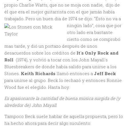
propio Charlie Watts, que no se moja con nadie, dijo de
él que era el mejor guitarrista con el que jamás había
trabajado. Pero un buen dia de 1974 se dijo:
“Ésto no va a
ningún lado”, cosa que por
otro lado era bastante
cierto como se comprobó
mas tarde, y dió un portazo después de unos
desacuerdos sobre los créditos de
It´s Only Rock and
Roll
(1974), y volvió a tocar con los John Mayall´s
Bluesbreakers de donde había salido para unirse a los
Stones.
Keith Richards
llamó entonces a
Jeff Beck
para unírse al grupo. Beck lo rechazó y entonces Ronnie
Wood fue el elegido. Hasta hoy.
Es apasionante la cantidad de buena música surgida de (y
alrededor de) John Mayall.
Tampoco Beck suele hablar de aquella propuesta, pero lo
ha hecho ahora para decir algo suculento: