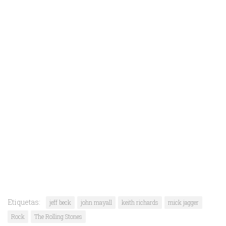
Etiquetas:
jeff beck
john mayall
keith richards
mick jagger
Rock
The Rolling Stones