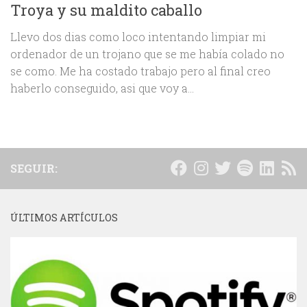
Troya y su maldito caballo
Llevo dos dias como loco intentando limpiar mi
ordenador de un trojano que se me había colado no
se como. Me ha costado trabajo pero al final creo
haberlo conseguido, asi que voy a...
SEGUIR:
ÚLTIMOS ARTÍCULOS