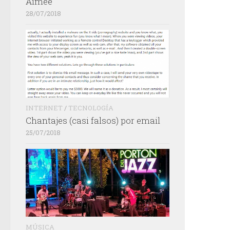
Aimée
28/07/2018
INTERNET
/
TECNOLOGÍA
Chantajes (casi falsos) por email
25/07/2018
MÚSICA