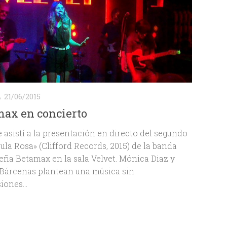
A
21/06/2015
ax en concierto
asistí a la presentación en directo del segundo
ula Rosa» (Clifford Records, 2015) de la banda
ña Betamax en la sala Velvet. Mónica Diaz y
Bárcenas plantean una música sin
iones...