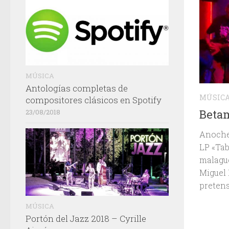
MÚSICA
Antologías completas de
MÚSIC
compositores clásicos en Spotify
Betam
23/08/2018
Anoche 
LP «Tab
malague
Miguel 
pretens
MÚSICA
Portón del Jazz 2018 – Cyrille