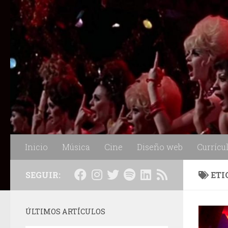
Saltar al contenido
Inicio
Música
Cine
Diseño web
Currícu
SEGUIR:
ETI
ÚLTIMOS ARTÍCULOS