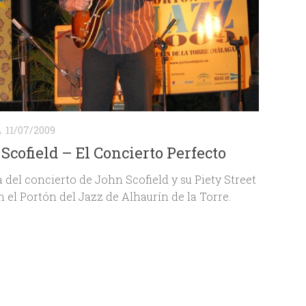
A
11/07/2009
Scofield – El Concierto Perfecto
 del concierto de John Scofield y su Piety Street
 el Portón del Jazz de Alhaurín de la Torre.