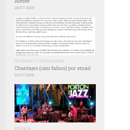
Aimée
28/07/2018
INTERNET
/
TECNOLOGÍA
Chantajes (casi falsos) por email
25/07/2018
MÚSICA