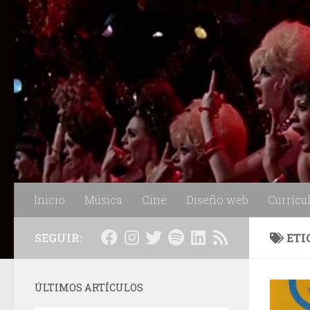
Saltar al contenido
Inicio
Música
Cine
Diseño web
Currícu
SEGUIR:
ETI
ÚLTIMOS ARTÍCULOS