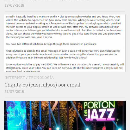
28/07/2018
INTERNET
/
TECNOLOGÍA
Chantajes (casi falsos) por email
25/07/2018