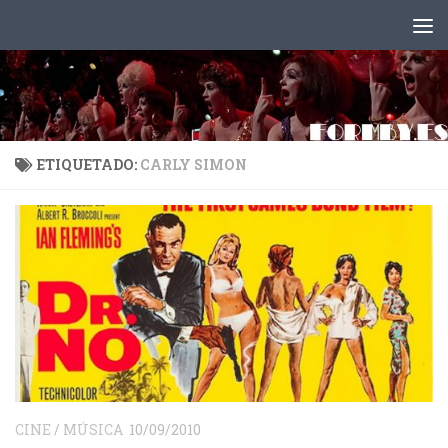
Saltar al contenido
ETIQUETADO:
CARLY SIMON
CINE
/
MÚSICA
10/09/2010