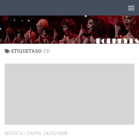
Saltar al contenido
ETIQUETADO:
CD
MÚSICA
/
ZAPPA
24/03/2008