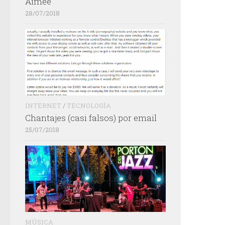
Aimée
28/07/2018
INTERNET
/
TECNOLOGÍA
Chantajes (casi falsos) por email
25/07/2018
MÚSICA