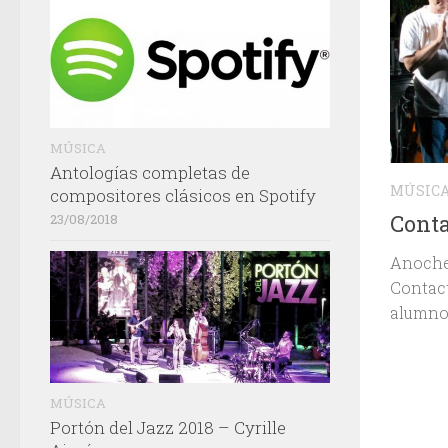
MÚSICA
Antologías completas de
MÚSIC
compositores clásicos en Spotify
Conta
23/08/2018
Anoche 
Contact
alumno
MÚSICA
Portón del Jazz 2018 – Cyrille