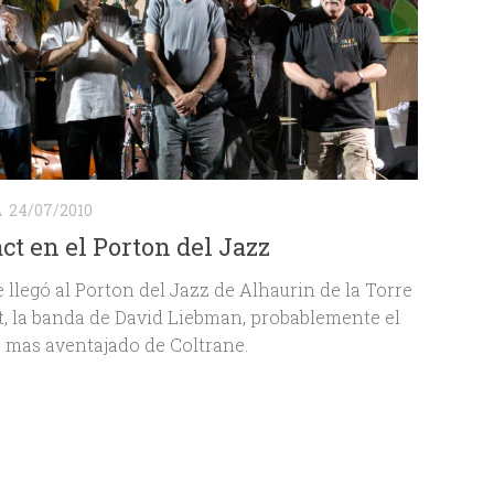
A
24/07/2010
ct en el Porton del Jazz
llegó al Porton del Jazz de Alhaurin de la Torre
, la banda de David Liebman, probablemente el
 mas aventajado de Coltrane.