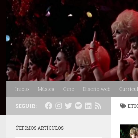
Saltar al contenido
Inicio
Música
Cine
Diseño web
Currícu
SEGUIR:
ETI
ÚLTIMOS ARTÍCULOS