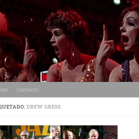
lum
Contacto
QUETADO:
DREW GRESS