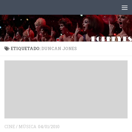
Saltar al contenido
ETIQUETADO:
DUNCAN JONES
CINE
/
MÚSICA
04/01/2010