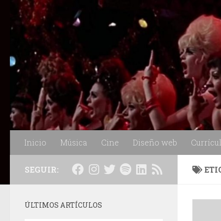
Saltar al contenido
Inicio
Música
Cine
Diseño web
Currícu
SEGUIR:
ETI
ÚLTIMOS ARTÍCULOS