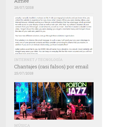
Aimée
28/07/2018
INTERNET
/
TECNOLOGÍA
Chantajes (casi falsos) por email
25/07/2018
MÚSICA