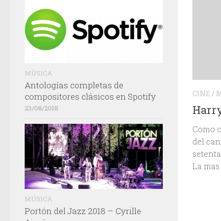
MÚSICA
Antologías completas de
CINE
/
M
compositores clásicos en Spotify
Harr
23/08/2018
Como ca
del can
setenta
La mas 
MÚSICA
Portón del Jazz 2018 – Cyrille