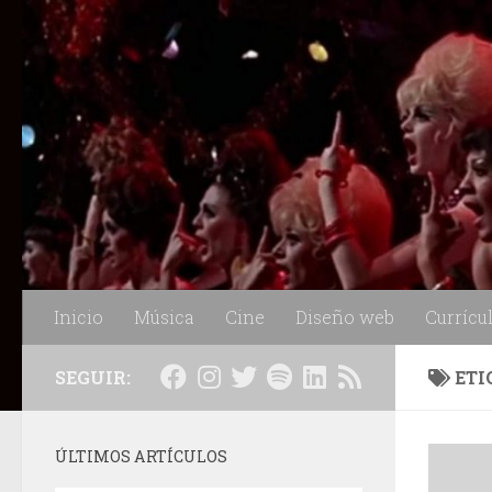
Saltar al contenido
Inicio
Música
Cine
Diseño web
Currícu
SEGUIR:
ETI
ÚLTIMOS ARTÍCULOS