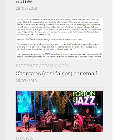
Aimée
28/07/2018
INTERNET
/
TECNOLOGÍA
Chantajes (casi falsos) por email
25/07/2018
MÚSICA