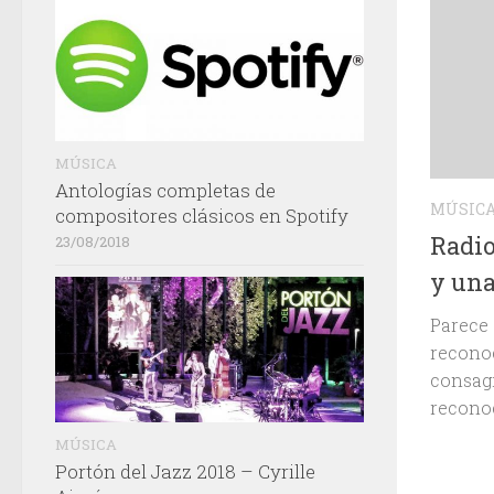
MÚSICA
Antologías completas de
MÚSIC
compositores clásicos en Spotify
Radio
23/08/2018
y una
Parece 
reconoc
consagr
reconoc
MÚSICA
Portón del Jazz 2018 – Cyrille