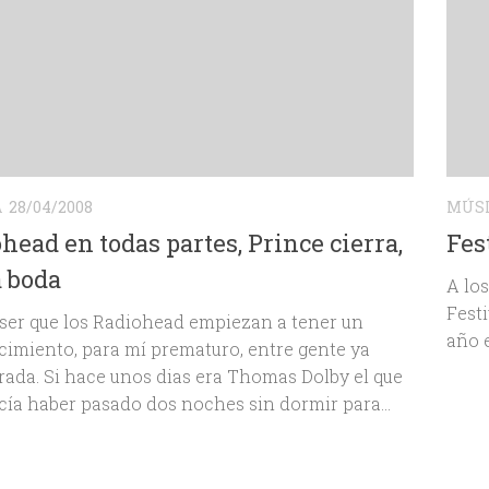
A
28/04/2008
MÚS
head en todas partes, Prince cierra,
Fes
 boda
A los
Fest
ser que los Radiohead empiezan a tener un
año e
imiento, para mí prematuro, entre gente ya
ada. Si hace unos dias era Thomas Dolby el que
ía haber pasado dos noches sin dormir para...