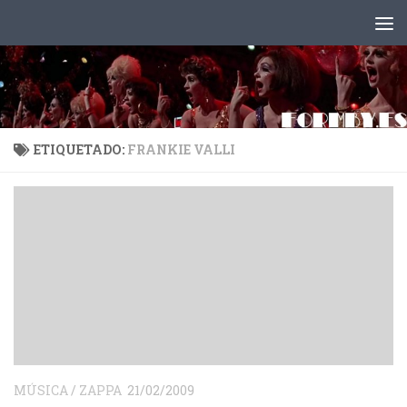
Saltar al contenido
ETIQUETADO:
FRANKIE VALLI
MÚSICA
/
ZAPPA
21/02/2009