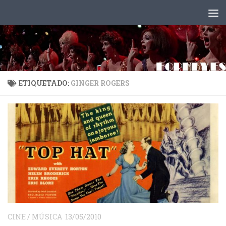
Saltar al contenido
ETIQUETADO:
GINGER ROGERS
CINE
/
MÚSICA
13/05/2010