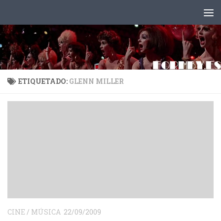
Saltar al contenido
ETIQUETADO:
GLENN MILLER
CINE
/
MÚSICA
22/09/2009