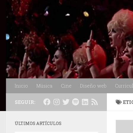
Saltar al contenido
Inicio
Música
Cine
Diseño web
Currícu
SEGUIR:
ETI
ÚLTIMOS ARTÍCULOS