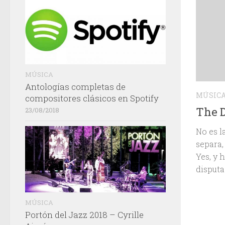
MÚSICA
Antologías completas de
MÚSIC
compositores clásicos en Spotify
The D
23/08/2018
No es l
separa,
Yes, y 
disputa 
MÚSICA
Portón del Jazz 2018 – Cyrille