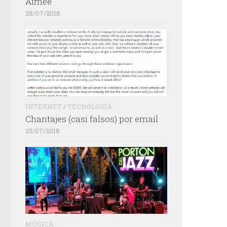
Aimée
28/07/2018
INTERNET
/
TECNOLOGÍA
Chantajes (casi falsos) por email
25/07/2018
MÚSICA