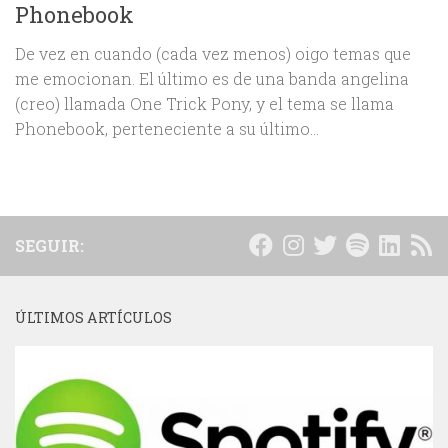
Phonebook
De vez en cuando (cada vez menos) oigo temas que
me emocionan. El último es de una banda angelina
(creo) llamada One Trick Pony, y el tema se llama
Phonebook, perteneciente a su último...
SEGUIR:
ÚLTIMOS ARTÍCULOS