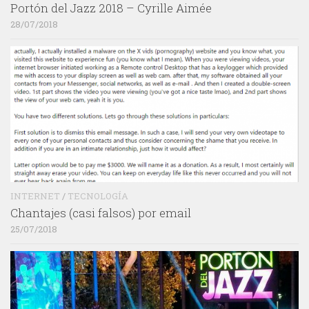
Portón del Jazz 2018 – Cyrille Aimée
28/07/2018
INTERNET
/
TECNOLOGÍA
Chantajes (casi falsos) por email
25/07/2018