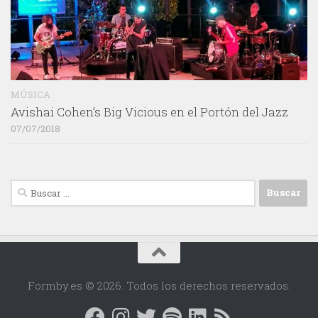
MÚSICA
Avishai Cohen’s Big Vicious en el Portón del Jazz
07/07/2018
Buscar:
Formby.es © 2026. Todos los derechos reservados.