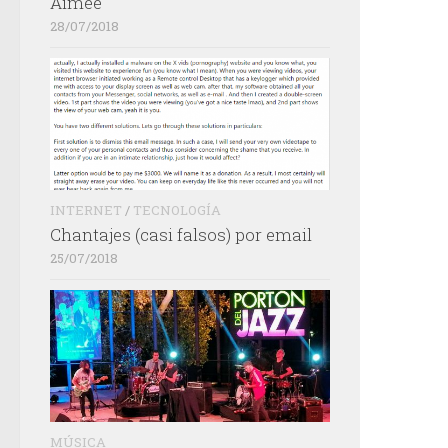
Aimée
28/07/2018
INTERNET
/
TECNOLOGÍA
Chantajes (casi falsos) por email
25/07/2018
MÚSICA