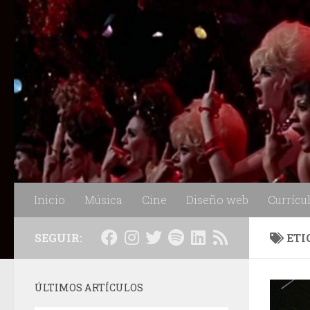
Saltar al contenido
Inicio
Música
Cine
Diseño web
Currícu
SEGUIR:
ETI
ÚLTIMOS ARTÍCULOS