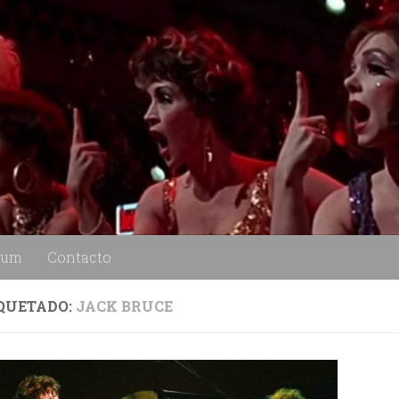
lum
Contacto
QUETADO:
JACK BRUCE