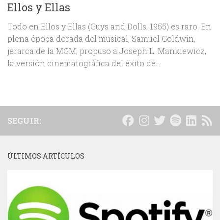
Ellos y Ellas
Todo en Ellos y Ellas (Guys and Dolls, 1955) es raro. En
plena época dorada del musical, Samuel Goldwin,
jerarca de la MGM, propuso a Joseph L. Mankiewicz,
la versión cinematográfica del éxito de...
SEGUIR:
ÚLTIMOS ARTÍCULOS