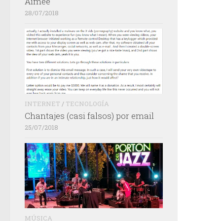
Aimée
28/07/2018
INTERNET
/
TECNOLOGÍA
Chantajes (casi falsos) por email
25/07/2018
MÚSICA