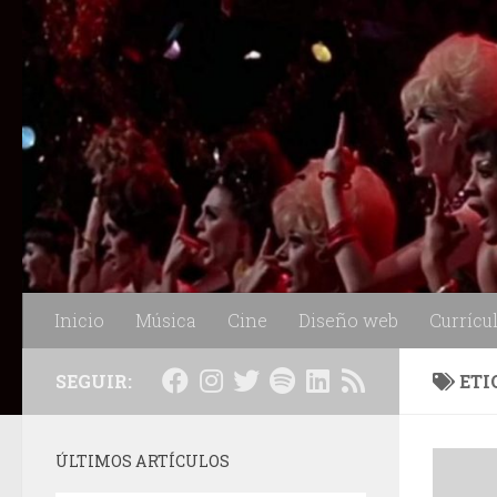
Saltar al contenido
Inicio
Música
Cine
Diseño web
Currícu
SEGUIR:
ETI
ÚLTIMOS ARTÍCULOS