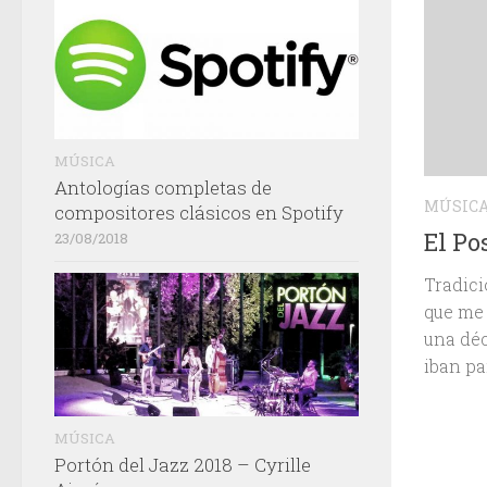
MÚSICA
Antologías completas de
MÚSIC
compositores clásicos en Spotify
El Po
23/08/2018
Tradic
que me 
una déc
iban pa
MÚSICA
Portón del Jazz 2018 – Cyrille