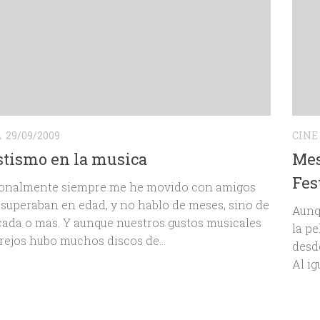
A
29/09/2009
CINE
stismo en la musica
Mes
Fes
ionalmente siempre me he movido con amigos
superaban en edad, y no hablo de meses, sino de
Aunq
ada o mas. Y aunque nuestros gustos musicales
la p
rejos hubo muchos discos de...
desd
Al ig