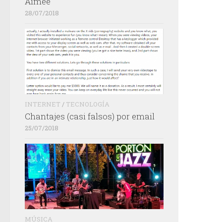
Aimée
28/07/2018
INTERNET
/
TECNOLOGÍA
Chantajes (casi falsos) por email
25/07/2018
MÚSICA