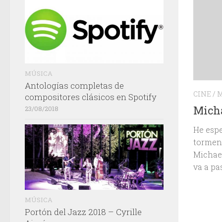
MÚSICA
Antologías completas de
CINE
/
M
compositores clásicos en Spotify
Micha
23/08/2018
He espe
torment
Michael
va a pa
MÚSICA
Portón del Jazz 2018 – Cyrille