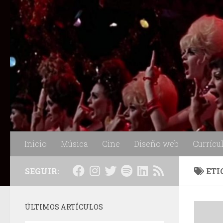
Saltar al contenido
Inicio
Música
Cine
Diseño web
Currícu
SEGUIR:
ETI
ÚLTIMOS ARTÍCULOS