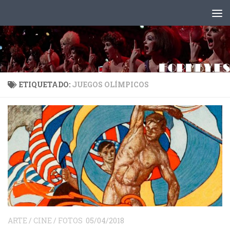
Saltar al contenido
ETIQUETADO:
JUEGOS OLÍMPICOS
ARTE
/
CINE
/
FOTOS
05/04/2018