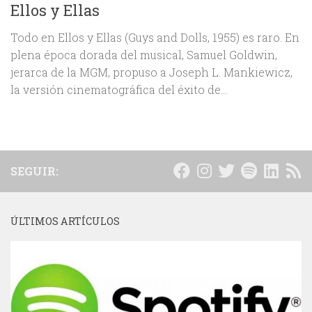
Ellos y Ellas
Todo en Ellos y Ellas (Guys and Dolls, 1955) es raro. En
plena época dorada del musical, Samuel Goldwin,
jerarca de la MGM, propuso a Joseph L. Mankiewicz,
la versión cinematográfica del éxito de...
SEGUIR:
ÚLTIMOS ARTÍCULOS