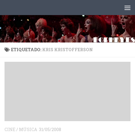
Saltar al contenido
ETIQUETADO:
KRIS KRISTOFFERSON
CINE
/
MÚSICA
31/05/2008