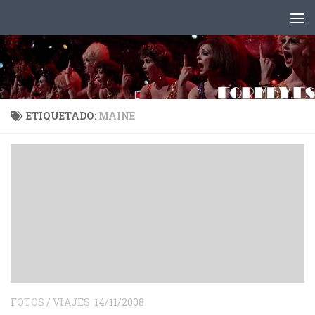
Saltar al contenido
ETIQUETADO:
MAINE
FOTOS
/
VIAJES
14/11/2008