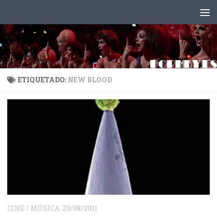
Saltar al contenido
ETIQUETADO:
NEW BLOOD
CINE
/
MÚSICA
23/08/2011