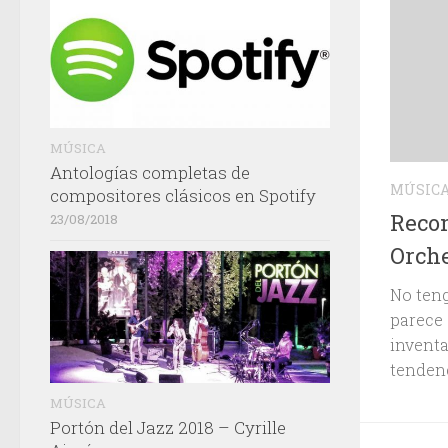
MÚSICA
Antologías completas de
MÚSIC
compositores clásicos en Spotify
Reco
23/08/2018
Orche
No teng
parece 
inventa
tendenc
MÚSICA
Portón del Jazz 2018 – Cyrille