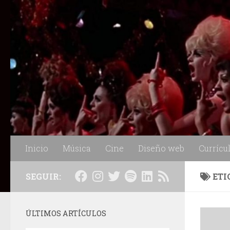
Saltar al contenido
Inicio
Música
Cine
Diseño web
Currícu
SEGUIR:
ETI
ÚLTIMOS ARTÍCULOS