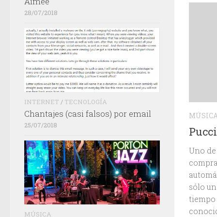
Aimée
28/07/2018
INTERNET
/
TECNOLOGÍA
Chantajes (casi falsos) por email
MÚSIC
25/07/2018
Pucc
Uno de 
compra 
automát
sólo un
tiempo 
conocid
MÚSICA