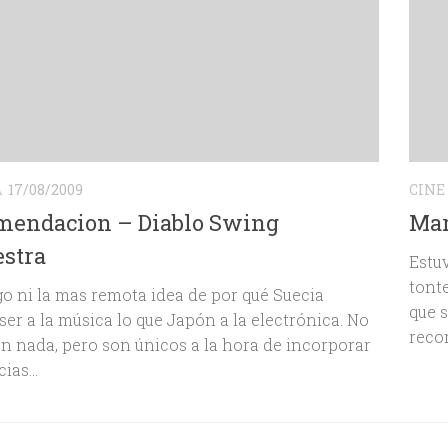
A
17/08/2009
CINE
mendacion – Diablo Swing
Mar
stra
Estu
tont
o ni la mas remota idea de por qué Suecia
que 
ser a la música lo que Japón a la electrónica. No
recor
n nada, pero son únicos a la hora de incorporar
ias...