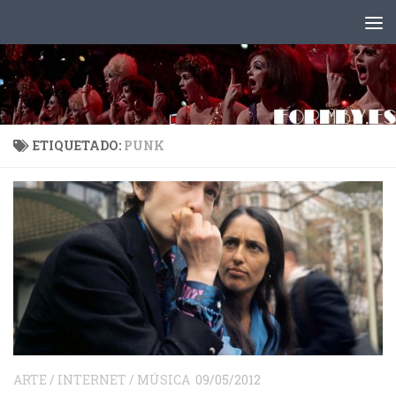
Saltar al contenido
ETIQUETADO:
PUNK
ARTE
/
INTERNET
/
MÚSICA
09/05/2012