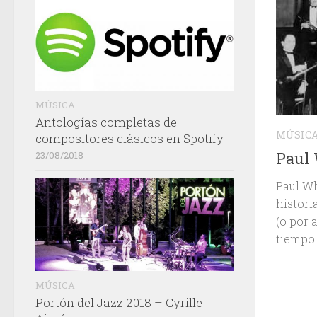
MÚSICA
Antologías completas de
MÚSIC
compositores clásicos en Spotify
Paul
23/08/2018
Paul Wh
histori
(o por 
tiempo.
MÚSICA
Portón del Jazz 2018 – Cyrille