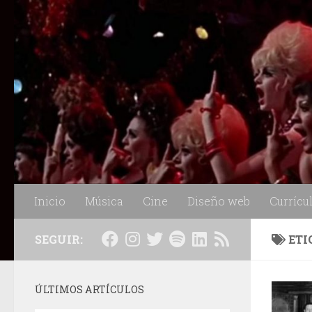
Saltar al contenido
Inicio
Música
Cine
Diseño web
Currícu
SEGUIR:
ETI
ÚLTIMOS ARTÍCULOS