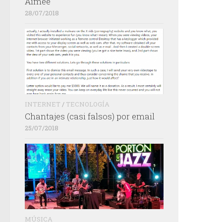
Aimée
28/07/2018
INTERNET
/
TECNOLOGÍA
Chantajes (casi falsos) por email
25/07/2018
MÚSICA