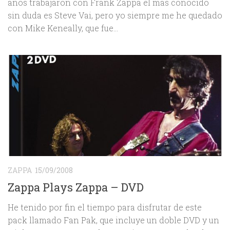
años trabajaron con Frank Zappa el mas conocido
sin duda es Steve Vai, pero yo siempre me he quedado
con Mike Keneally, que fue...
ZAPPA
15/09/2008
Zappa Plays Zappa – DVD
He tenido por fin el tiempo para disfrutar de este
pack llamado Fan Pak, que incluye un doble DVD y un