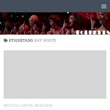
Saltar al contenido
ETIQUETADO:
RAY WHITE
MÚSICA
/
ZAPPA
05/02/2010