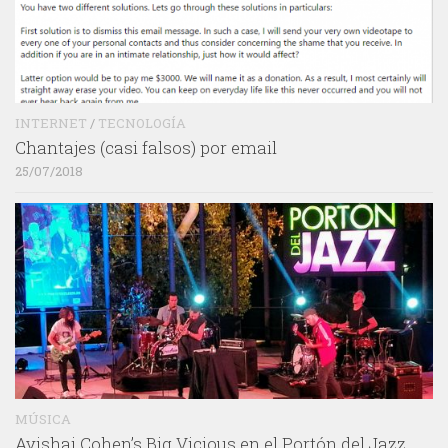
INTERNET
/
TECNOLOGÍA
Chantajes (casi falsos) por email
25/07/2018
MÚSICA
Avishai Cohen’s Big Vicious en el Portón del Jazz