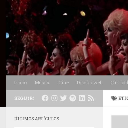
Saltar al contenido
Inicio
Música
Cine
Diseño web
Currícu
SEGUIR:
ETI
ÚLTIMOS ARTÍCULOS