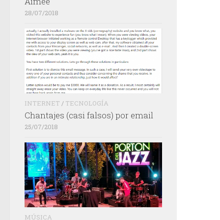
Aimée
28/07/2018
INTERNET
/
TECNOLOGÍA
Chantajes (casi falsos) por email
25/07/2018
MÚSICA