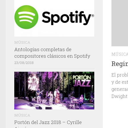
MÚSICA
Antologías completas de
MÚSIC
compositores clásicos en Spotify
Regin
23/08/2018
El prob
y de es
generac
Dwight 
MÚSICA
Portón del Jazz 2018 – Cyrille