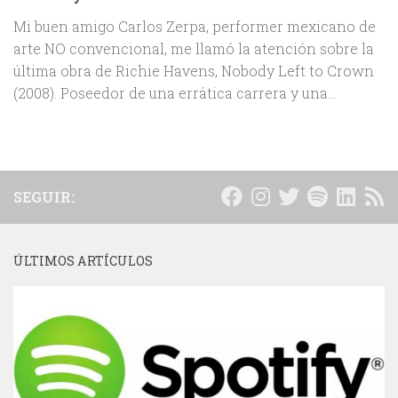
Mi buen amigo Carlos Zerpa, performer mexicano de
arte NO convencional, me llamó la atención sobre la
última obra de Richie Havens, Nobody Left to Crown
(2008). Poseedor de una errática carrera y una...
SEGUIR:
ÚLTIMOS ARTÍCULOS