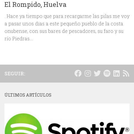
El Rompido, Huelva
. Hace ya tiempo que para recargarme las pilas me voy
a pasar unos dias a este pequeño pueblo de la costa
onubense, con sus bares de pescadores, su faro y su
río Piedras....
SEGUIR:
ÚLTIMOS ARTÍCULOS