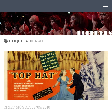
Saltar al contenido
ETIQUETADO:
RKO
CINE
/
MÚSICA
13/05/2010