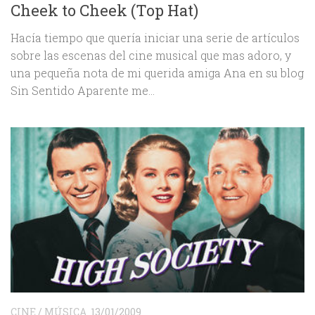
Cheek to Cheek (Top Hat)
Hacía tiempo que quería iniciar una serie de artículos
sobre las escenas del cine musical que mas adoro, y
una pequeña nota de mi querida amiga Ana en su blog
Sin Sentido Aparente me...
CINE
/
MÚSICA
13/01/2009