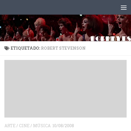
Saltar al contenido
ETIQUETADO:
ROBERT STEVENSON
ARTE
/
CINE
/
MÚSICA
10/08/2008