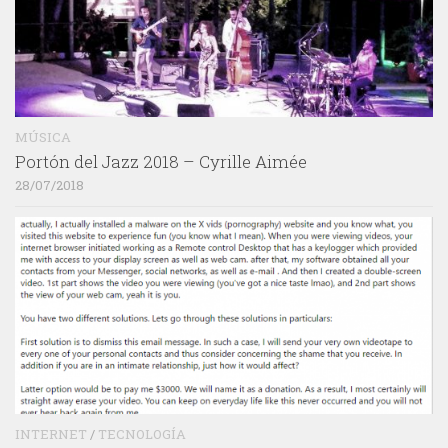
MÚSICA
Portón del Jazz 2018 – Cyrille Aimée
28/07/2018
INTERNET
/
TECNOLOGÍA