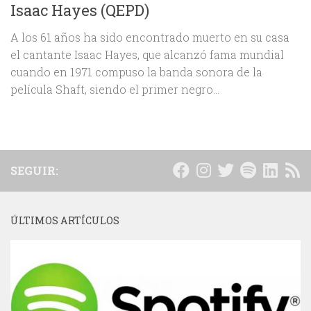
Isaac Hayes (QEPD)
A los 61 años ha sido encontrado muerto en su casa
el cantante Isaac Hayes, que alcanzó fama mundial
cuando en 1971 compuso la banda sonora de la
película Shaft, siendo el primer negro...
SEGUIR:
ÚLTIMOS ARTÍCULOS