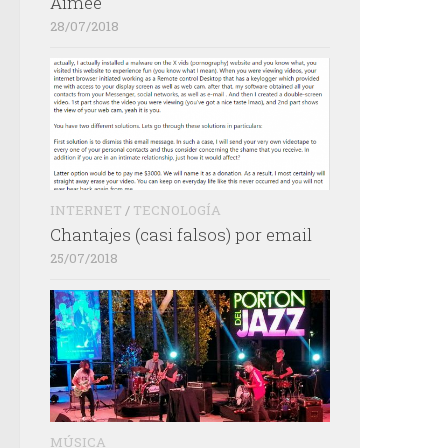
Aimée
28/07/2018
INTERNET
/
TECNOLOGÍA
Chantajes (casi falsos) por email
25/07/2018
MÚSICA