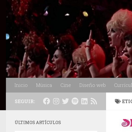
Saltar al contenido
Inicio
Música
Cine
Diseño web
Currícu
SEGUIR:
ETI
ÚLTIMOS ARTÍCULOS