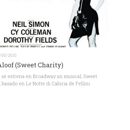
/05/2010
loof (Sweet Charity)
 se estrena en Broadway un musical, Sweet
, basado en Le Notte di Cabiria de Fellini